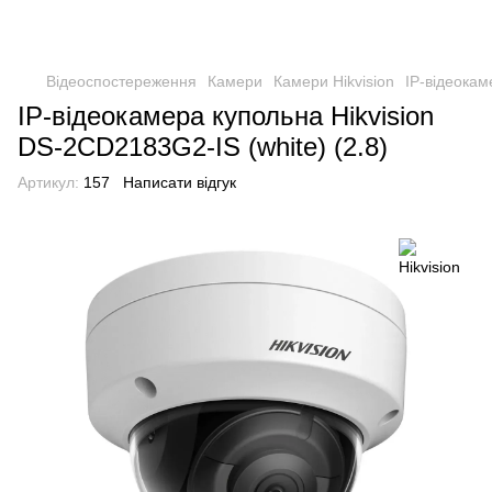
Відеоспостереження
Камери
Камери Hikvision
IP-відеокам
IP-відеокамера купольна Hikvision
DS-2CD2183G2-IS (white) (2.8)
Артикул:
157
Написати відгук