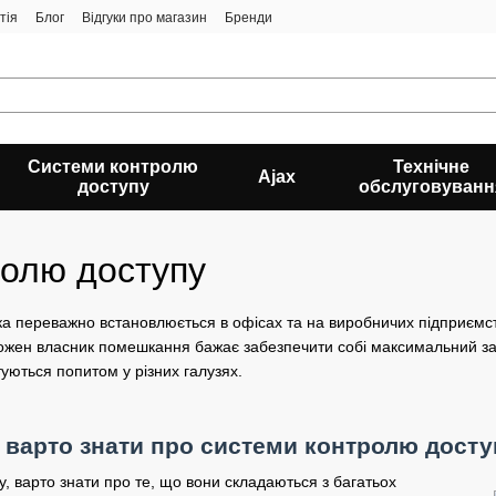
тія
Блог
Відгуки про магазин
Бренди
Системи контролю
Технічне
Ajax
доступу
обслуговуванн
ролю доступу
а переважно встановлюється в офісах та на виробничих підприємств
ожен власник помешкання бажає забезпечити собі максимальний захис
уються попитом у різних галузях.
 варто знати про системи контролю досту
, варто знати про те, що вони складаються з багатьох