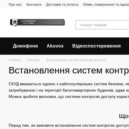
Перейти до основного контенту
Про нас
Контакти
Доставка та оплата
Обмін, повернення та гаран
Домофони
Akuvox
Відеоспостереження
Головна
Послуги
Встановлення систем контролю доступу
Встановлення систем конт
СКУД вважається однією з найпопулярніших систем безпеки, як
затребуваною і на території багатоквартирних будинків, адже к
Можна зробити висновок, що системи контролю доступу корист
Що
Перед тим, як замовити встановлення систем контролю доступу