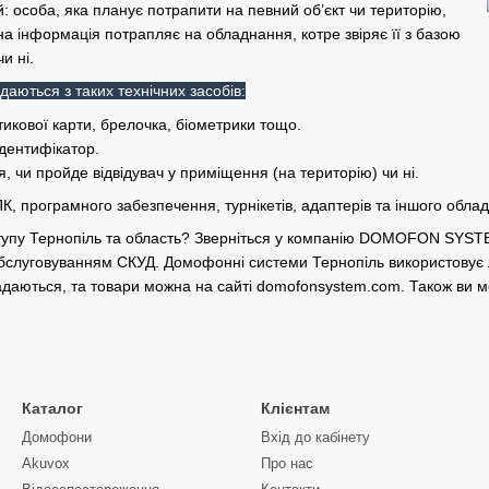
й: особа, яка планує потрапити на певний об’єкт чи територію,
а інформація потрапляє на обладнання, котре звіряє її з базою
и ні.
аються з таких технічних засобів:
тикової карти, брелочка, біометрики тощо.
дентифікатор.
чи пройде відвідувач у приміщення (на територію) чи ні.
, програмного забезпечення, турнікетів, адаптерів та іншого обла
тупу Тернопіль та область? Зверніться у компанію DOMOFON SYSTEM
бслуговуванням СКУД. Домофонні системи Тернопіль використовує 
адаються, та товари можна на сайті domofonsystem.com. Також ви м
Каталог
Клієнтам
Домофони
Вхід до кабінету
Akuvox
Про нас