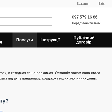
Бажання
Вхід
097 579 16 86
Передзвонити вам?
Публічний
Послуги
Інструкції
я
договір
ах, в котеджах та на парковках. Останнім часом вона стала
т від актів вандалізму, крадіжок і інших злочинних діянь.
пу?