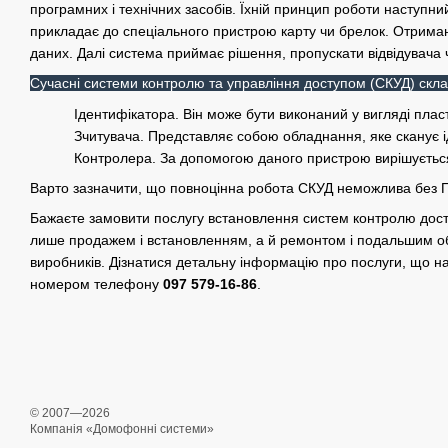
програмних і технічних засобів. Їхній принцип роботи наступни
прикладає до спеціального пристрою карту чи брелок. Отриман
даних. Далі система приймає рішення, пропускати відвідувача ч
Сучасні системи контролю та управління доступом (СКУД) склад
Ідентифікатора. Він може бути виконаний у вигляді плас
Зчитувача. Представляє собою обладнання, яке сканує і
Контролера. За допомогою даного пристрою вирішується, 
Варто зазначити, що повноцінна робота СКУД неможлива без ПК
Бажаєте замовити послугу встановлення систем контролю дос
лише продажем і встановленням, а й ремонтом і подальшим о
виробників. Дізнатися детальну інформацію про послуги, що н
номером телефону
097 579-16-86
.
© 2007—2026
Компанія «Домофонні системи»