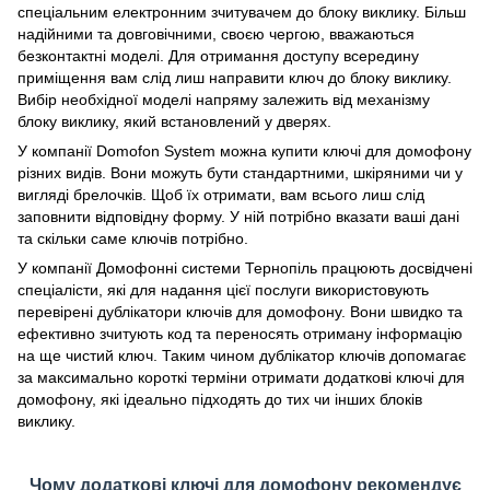
спеціальним електронним зчитувачем до блоку виклику. Більш
надійними та довговічними, своєю чергою, вважаються
безконтактні моделі. Для отримання доступу всередину
приміщення вам слід лиш направити ключ до блоку виклику.
Вибір необхідної моделі напряму залежить від механізму
блоку виклику, який встановлений у дверях.
У компанії Domofon System можна купити ключі для домофону
різних видів. Вони можуть бути стандартними, шкіряними чи у
вигляді брелочків. Щоб їх отримати, вам всього лиш слід
заповнити відповідну форму. У ній потрібно вказати ваші дані
та скільки саме ключів потрібно.
У компанії Домофонні системи Тернопіль працюють досвідчені
спеціалісти, які для надання цієї послуги використовують
перевірені дублікатори ключів для домофону. Вони швидко та
ефективно зчитують код та переносять отриману інформацію
на ще чистий ключ. Таким чином дублікатор ключів допомагає
за максимально короткі терміни отримати додаткові ключі для
домофону, які ідеально підходять до тих чи інших блоків
виклику.
Чому додаткові ключі для домофону рекомендує