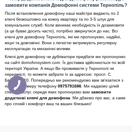
замовити компанія Домофонні системи Тернопіль?
Після встановлення домофону наші майстри видають по 2
ключі безкоштовно на кожну квартиру та по 3-5 штук для
комунальних служб. Коли виникає необхідність їх дозамовити
(а це буває досить часто), потрібно звернутися до нас. Всі
ключі для домофону Тернопіль, які ми пропонуємо, надійні,
міцні та довговічні. Вони з легкістю витримують регулярну
експлуатацію та механічні впливи.
Ключі для домофону чи дублікатори придбати ми пропонуємо
на сайті domofonsystem.com. Їх доставка здійснюється по всій
території України. А якщо Ви проживаєте у Тернополі чи
передмісті, то можете забрати їх за адресою: просп. С.
Бандери, 10. Попередньо ми рекомендуємо вам зв'язатися з
нами по номеру телефону
0975791686
. Ми надаємо цілий
спектр послуг, середи яких пропонуємо вам
замовити
додаткові ключі для домофона
. Ми дбаємо про вас, а саме
про спокій і комфорт ваш та ваших близьких!