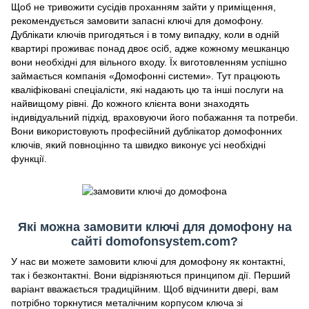
Щоб не тривожити сусідів проханням зайти у приміщення,
рекомендується замовити запасні ключі для домофону.
Дублікати ключів пригодяться і в тому випадку, коли в одній
квартирі проживає понад двоє осіб, адже кожному мешканцю
вони необхідні для вільного входу. Їх виготовленням успішно
займається компанія «Домофонні системи». Тут працюють
кваліфіковані спеціалісти, які надають цю та інші послуги на
найвищому рівні. До кожного клієнта вони знаходять
індивідуальний підхід, враховуючи його побажання та потреби.
Вони використовують професійний дублікатор домофонних
ключів, який повноцінно та швидко виконує усі необхідні
функції.
Які можна замовити ключі для домофону на
сайті domofonsystem.com?
У нас ви можете замовити ключі для домофону як контактні,
так і безконтактні. Вони відрізняються принципом дії. Перший
варіант вважається традиційним. Щоб відчинити двері, вам
потрібно торкнутися металічним корпусом ключа зі