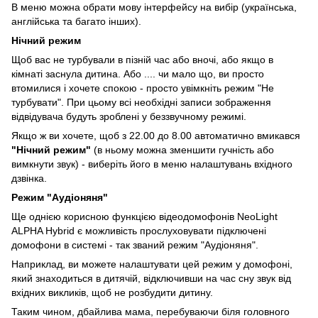
В меню можна обрати мову інтерфейсу на вибір (українська,
англійська та багато інших).
Нічний режим
Щоб вас не турбували в пізній час або вночі, або якщо в
кімнаті заснула дитина. Або .... чи мало що, ви просто
втомилися і хочете спокою - просто увімкніть режим "Не
турбувати". При цьому всі необхідні записи зображення
відвідувача будуть зроблені у беззвучному режимі.
Якщо ж ви хочете, щоб з 22.00 до 8.00 автоматично вмикався
"Нічний режим"
(в ньому можна зменшити гучність або
вимкнути звук) - виберіть його в меню налаштувань вхідного
дзвінка.
Режим "Аудіоняня"
Ще однією корисною функцією відеодомофонів NeoLight
ALPHA Hybrid є можливість прослуховувати підключені
домофони в системі - так званий режим "Аудіоняня".
Наприклад, ви можете налаштувати цей режим у домофоні,
який знаходиться в дитячій, відключивши на час сну звук від
вхідних викликів, щоб не розбудити дитину.
Таким чином, дбайлива мама, перебуваючи біля головного