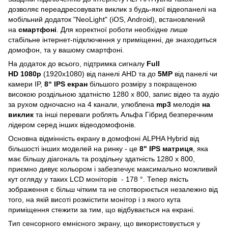
дозволяє переадресовувати виклик з будь-якої відеопанелі на
мобільний додаток "NeoLight" (iOS, Android), встановлений ​​
на
смартфоні
. Для коректної роботи необхідне лише
стабільне інтернет-підключення у приміщенні, де знаходиться
домофон, та у вашому смартфоні.
На додаток до всього, підтримка сигналу
Full
HD
1080р
(1920х1080) від панелі AHD та до
5MP
від панелі чи
камери IP,
8“ IPS екран
більшого розміру з покращеною
високою роздільною здатністю 1280 х 800, запис відео та аудіо
за рухом одночасно на 4 канали, улюблена
mp3
мелодія
на
виклик
та інші переваги роблять Альфа Гібрид безперечним
лідером серед інших відеодомофонів.
Основна відмінність екрану в домофоні ALPHA Hybrid від
більшості інших моделей на ринку - це
8" IPS матриця
, яка
має більшу діагональ та роздільну здатність 1280 х 800,
приємно дивує кольором і забезпечує максимально можливий
кут огляду у таких LCD моніторів - 178 °. Тепер якість
зображення є більш чітким та не спотворюється незалежно від
того, на якій висоті розмістити монітор і з якого кута
приміщення стежити за тим, що відбувається на екрані.
Тип сенсорного емнісного экрану, що використовується у