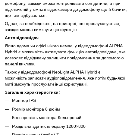
домофону, завжди зможе контролювати сон дитини, а при
підключеній у кімнаті відеокамери до домофону ще й бачити,
що там відбувається.
Однак, за необхідністю, на пристрої, що прослуховується,
завжди можна вимкнути цю функцію.
Автовідповідач
Якщо вдома чи офісі нікого немає, у відеодомофоні ALPHA
Hybrid є можливість активувати функцію автовідповідача, яка
дозволяє відвідувачу залишити повідомлення за допомогою
панелі виклику.
Також у відеодомофоні NeoLight ALPHA Hybrid є
можливість записати аудіоповідомлення, яке потім будь-якої
миті зможуть прослухати інші користувачі.
Загальні характеристики:
Монітор IPS
Розмір монітора 8 дюйм
Кольоровість монітора Кольоровий
Роздільна здатність екрану 1280×800
Розмір екрану (дюйм) 7