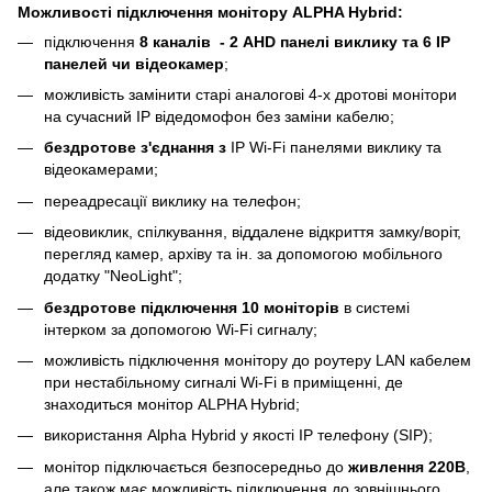
Можливості підключення монітору ALPHA Hybrid:
підключення
8 каналів - 2 AHD панелі виклику та 6 IP
панелей чи відеокамер
;
можливість замінити старі аналогові 4-х дротові монітори
на сучасний IP відедомофон без заміни кабелю;
бездротове з'єднання з
IP Wi-Fi панелями виклику та
відеокамерами;
переадресації виклику на телефон;
відеовиклик, спілкування, віддалене відкриття замку/воріт,
перегляд камер, архіву та ін. за допомогою мобільного
додатку "NeoLight";
бездротове підключення 10 моніторів
в системі
інтерком за допомогою Wi-Fi сигналу;
можливість підключення монітору до роутеру LAN кабелем
при нестабільному сигналі Wi-Fi в приміщенні, де
знаходиться монітор ALPHA Hybrid;
використання Alpha Hybrid у якості IP телефону (SIP);
монітор підключається безпосередньо до
живлення 220В
,
але також має можливість підключення до зовнішнього