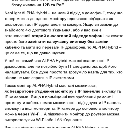
блоку живлення
12B та PoE
.
NeoLight ALPHA Hybrid - це новий підхід в домофонії, тому що
тепер можна до одного монітору одночасно під'єднати як
аналогові, так і IP відеопанелі чи камери. Якщо ви звикли до
знайомого 4-х дротового зʼєднання, або у вас вже є
встановлений
старий аналоговий відеодомофон
і ви хочете
просто його
замінити на сучасну систему без заміни
кабелю
та мати всі переваги IP домофонії, то ALPHA Hybrid –
це саме те, що ви давно шукали.
У той же самий час ALPHA Hybrid має всі властивості IP
домофонів, але не потрібно бути IT спеціалістом, щоб його
налаштувати. Все дуже просто та зрозуміло навіть для тих, хто
ніколи не мав справи з IP системами.
Також монітор ALPHA Hybrid має такі можливості,
як
бездротове з'єднання монітору з IP панеллю
виклику та
IP камерами. Якщо в приміщенні вже зроблений ремонт і
протягнути кабель немає можливості - під'єднувати IP панель
виклику та інші монітори та IP камери до основного монітору
можна
через Wi-Fi
. А підключити монітор до роутеру можна,
використовуючи Wi-Fi або LAN з'єднання.
Завдяки підключенню до інтернету
ALPHA Hybrid також