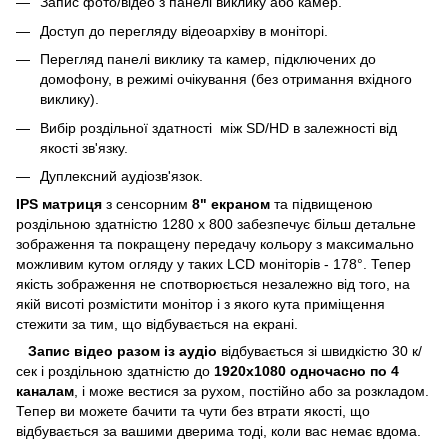
Запис фото/відео з панелі виклику або камер.
Доступ до перегляду відеоархіву в моніторі.
Перегляд панелі виклику та камер, підключених до
домофону, в режимі очікування (без отримання вхідного
виклику).
Вибір роздільної здатності між SD/HD в залежності від
якості зв'язку.
Дуплексний аудіозв'язок.
IPS матриця
з сенсорним
8" екраном
та підвищеною
роздільною здатністю 1280 х 800 забезпечує більш детальне
зображення та покращену передачу кольору з максимально
можливим кутом огляду у таких LCD моніторів - 178°. Тепер
якість зображення не спотворюється незалежно від того, на
якій висоті розмістити монітор і з якого кута приміщення
стежити за тим, що відбувається на екрані.
Запис відео разом із аудіо
відбувається зі швидкістю 30 к/
сек і роздільною здатністю до
1920х1080 одночасно по 4
каналам
, і може вестися за рухом, постійно або за розкладом.
Тепер ви можете бачити та чути без втрати якості, що
відбувається за вашими дверима тоді, коли вас немає вдома.