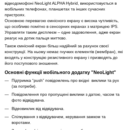
відеодомофоні NeoLight ALPHA Hybrid, використовується в
мобільних телефонах, планшетах та інших сучасних
пристроях.
Основною перевагою ємнісного екрану є висока чутливість,
що особливо помітно в сенсорних екранах з матрицею IPS.
Управляти таким дисплеєм – одне задоволення, адже екран
реагує на дотик пальця миттєво.
Також ємнісний екран більш надійний за рахунок своєї
конструкції. На ньому немає гнучких елементів (мембран), які
входять у конструкцію резистивного екрану і призводять до
його поступового зношення.
Основні функції мобільного додатку "NeoLight"
Підтримка “push” повідомлень про вхідні виклики та рух
(за потреби).
Повідомлення про пропущені виклики з датою, часом та
фото відвідувача.
Відеовиклик від відвідувача.
Спілкування з відвідувачем, керування замком та
воротами.