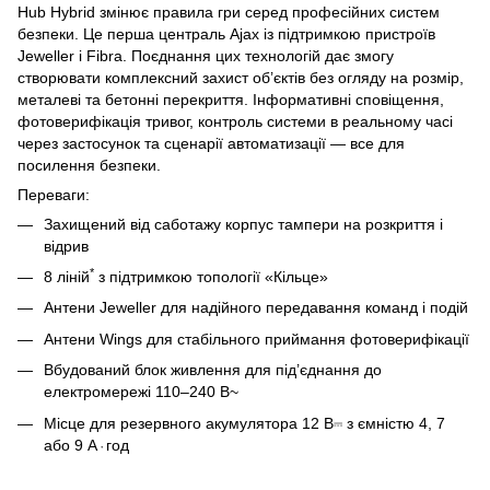
Hub Hybrid змінює правила гри серед професійних систем
безпеки. Це перша централь Ajax із підтримкою пристроїв
Jeweller і Fibra. Поєднання цих технологій дає змогу
створювати комплексний захист об’єктів без огляду на розмір,
металеві та бетонні перекриття. Інформативні сповіщення,
фотоверифікація тривог, контроль системи в реальному часі
через застосунок та сценарії автоматизації — все для
посилення безпеки.
Переваги:
Захищений від саботажу корпус тампери на розкриття і
відрив
*
8 ліній
з підтримкою топології «Кільце»
Антени Jeweller для надійного передавання команд і подій
Антени Wings для стабільного приймання фотоверифікації
Вбудований блок живлення для під’єднання до
електромережі 110–240 В~
Місце для резервного акумулятора 12 В⎓ з ємністю 4, 7
або 9 А⋅год