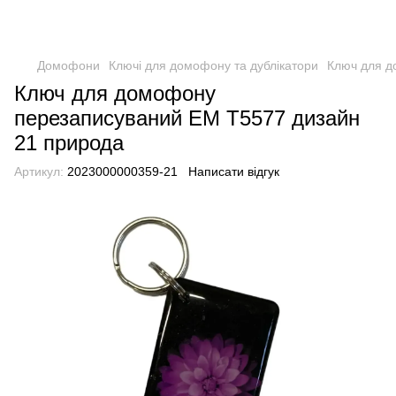
Домофони
Ключі для домофону та дублікатори
Ключ для д
Ключ для домофону
перезаписуваний ЕМ Т5577 дизайн
21 природа
Артикул:
2023000000359-21
Написати відгук