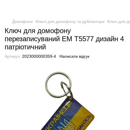
Домофони
Ключі для домофону та дублікатори
Ключ для д
Ключ для домофону
перезаписуваний ЕМ Т5577 дизайн 4
патріотичний
Артикул:
2023000000359-4
Написати відгук