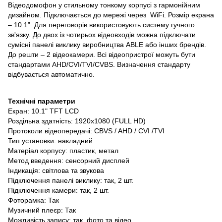
Відеодомофон у стильному тонкому корпусі з гармонійним
дизайном.
Підключається до мережі через WiFi.
Розмір екрана
– 10.1”. Для переговорів використовують систему гучного
зв'язку. До двох із чотирьох відеовходів можна підключати
сумісні панелі виклику виробництва ABLE або інших брендів.
До решти – 2 відеокамери. Всі відеопристрої можуть бути
стандартами AHD/CVI/TVI/CVBS. Визначення стандарту
відбувається автоматично.
Технічні параметри
Екран: 10.1" TFT LCD
Роздільна здатність: 1920x1080 (FULL HD)
Протоколи відеопередачі: CBVS / AHD / CVI /TVI
Тип установки: накладний
Матеріал корпусу: пластик, метал
Метод введення: сенсорний дисплей
Індикація: світлова та звукова
Підключення панелі виклику: так, 2 шт.
Підключення камери: так, 2 шт.
Фоторамка: Так
Музичний плеєр: Так
Можливість запису: так, фото та відео