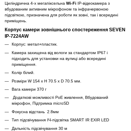
Циліндрична 4-х мегапіксельна
Wi-Fi
IP-відеокамера з
вбудованим активним мікрофоном та інфрачервоною
підсвіткою, призначена для роботи як зовні, так і всередині
приміщень.
Корпус камери зовнішнього спостереження SEVEN
IP-7224AW
Корпус: метал+пластик.
Камера захищена від вологи за стандартом IP67 і
підходить для установки на вулиці або всередині
приміщення.
Колір білий.
Розміри W 154 x H 70.5 x D 70.5 мм.
Вага камери 370 г
Додаткові можливості PoE живлення, Вбудований
мікрофон, Підтримка microSD
Фокусна відстань 2.8мм
Тип підсвічування ІЧ-підсвітка SMART IR EXIR LED
Дальність підсвічування 30
м