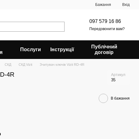
Бажання
Вхід
097 579 16 86
Передзвонити вам?
Публічний
Послуги
Інструкції
я
договір
СКД
СКД Vizit
Зчитувач ключів Vizit RD-4R
RD-4R
Артикул
35
В бажання
р