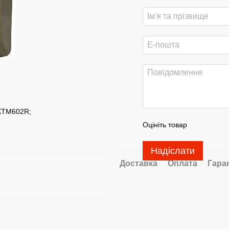
-КТМ602R;
Оцініть товар
Надіслати
Доставка
Оплата
Гара