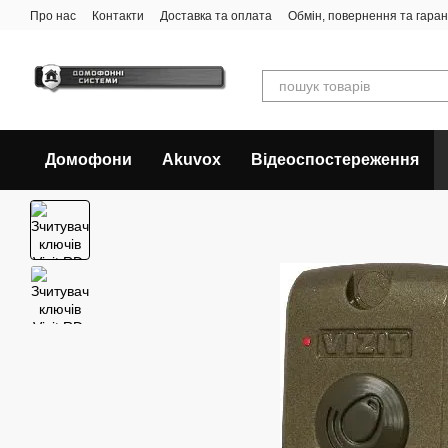
Перейти до основного контенту
Про нас
Контакти
Доставка та оплата
Обмін, повернення та гаран
Домофони
Akuvox
Відеоспостереження