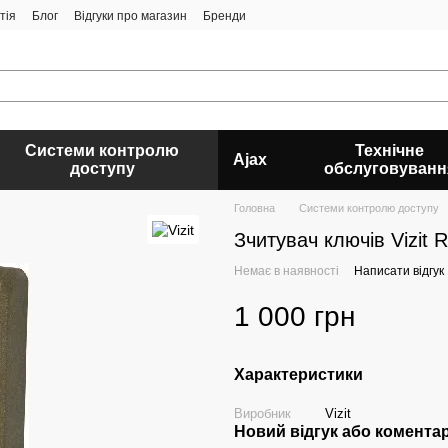
тія
Блог
Відгуки про магазин
Бренди
Системи контролю
Технічне
Ajax
доступу
обслуговуванн
Головна
Системи контролю доступу
Зчитувач ключів Vizit 
Немає в наявності
Написати відгук
1 000 грн
Характеристики
Виробник
Vizit
Новий відгук або комента